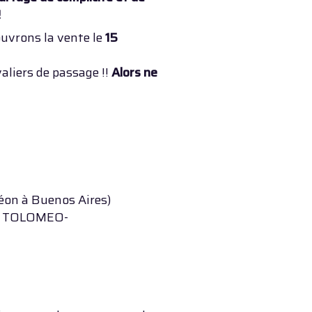
!
uvrons la vente le
15
aliers de passage !!
Alors ne
éon à Buenos Aires)
DUO TOLOMEO-