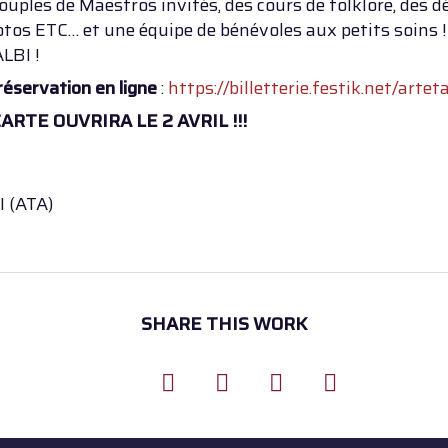
couples de Maestros invités, des cours de folklore, des
otos ETC… et une équipe de bénévoles aux petits soins !
LBI !
réservation en ligne
:
https://billetterie.festik.net/arte
ARTE OUVRIRA LE 2 AVRIL !!!
m
 (ATA)
SHARE THIS WORK