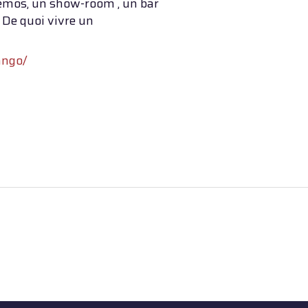
 démos, un show-room , un bar
 De quoi vivre un
tango/