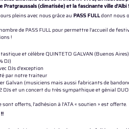
de Pratgraussals (climatisée) et la fascinante ville d’Albi 
jours pleins avec nous grâce au
PASS FULL
dont nous o
 nombre de PASS FULL pour permettre l’accueil de festiv
ions !
antastique et célèbre QUINTETO GALVAN (Buenos Aires)
 DJ)
avec DJs d’exception
é par notre traiteur
ller Galvan (musiciens mais aussi fabricants de bandon
c 2 DJs et un concert du très sympathique et génial 
 sont offerts, l’adhésion à l’ATA « soutien » est offerte.
!!