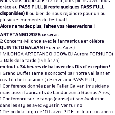
Nous vous proposons d’être 4 jours pleins avec nous
grâce au
PASS FULL (il reste quelques PASS FULL
disponibles) !!
ou bien de nous rejoindre pour un ou
plusieurs moments du festival !
Alors ne tardez plus, faites vos réservations !
ARTETANGO 2026 ce sera :
2 Concerts-Milonga avec le fantastique et célèbre
QUINTETO GALVAN
(Buenos Aires)
1 MILONGA ARTETANGO (100% DJ Aurora FORNUTO)
3 Bals de la tarde (14h à 17h)
en tout + 34 heures de bal avec des DJs d’ exception !
1 Grand Buffet tarnais concocté par notre vaillant et
créatif chef cuisinier ( réservé aux PASS FULL)
1 Conférence donnée par le Taller Galvan (musiciens
mais aussi fabricants de bandonéon à Buenos Aires)
1 Conférence sur le tango (danse) et son évolution
dans les styles avec Agustin Venturino
1 Despedida larga de 10 h avec 2 DJs incluant un apero-