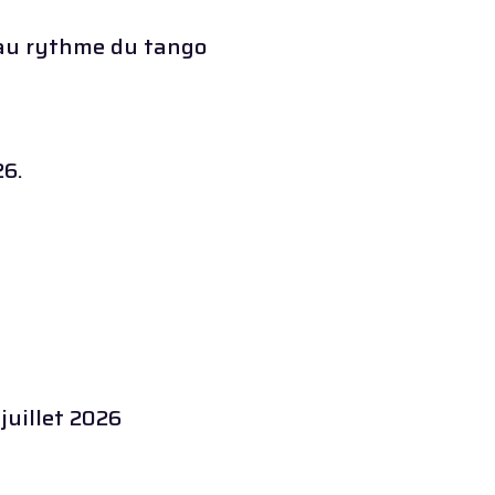
z au rythme du tango
6.
uillet 2026