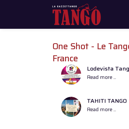
One Shot - Le Tang
France
Lodevista Tango
Read more ...
TAHITI TANGO H
Read more ...