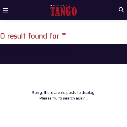
0 result found for ""
Home
/
Search results for ""
Sorry, there are no posts to display.
Please try to search again...