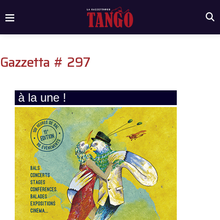
Gazzetta # 297
à la une !