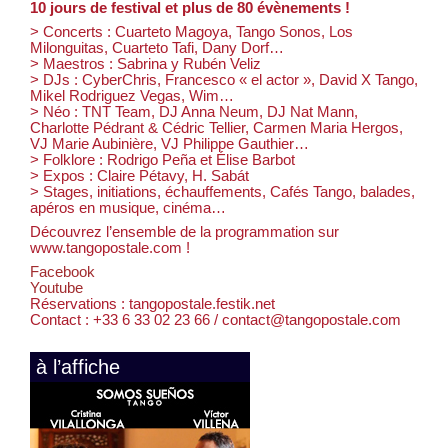
10 jours de festival et plus de 80 évènements !
> Concerts : Cuarteto Magoya, Tango Sonos, Los
Milonguitas, Cuarteto Tafi, Dany Dorf…
> Maestros : Sabrina y Rubén Veliz
> DJs : CyberChris, Francesco « el actor », David X Tango,
Mikel Rodriguez Vegas, Wim…
> Néo : TNT Team, DJ Anna Neum, DJ Nat Mann,
Charlotte Pédrant & Cédric Tellier, Carmen Maria Hergos,
VJ Marie Aubinière, VJ Philippe Gauthier…
> Folklore : Rodrigo Peña et Élise Barbot
> Expos : Claire Pétavy, H. Sabát
> Stages, initiations, échauffements, Cafés Tango, balades,
apéros en musique, cinéma…
Découvrez l’ensemble de la programmation sur
www.tangopostale.com !
Facebook
Youtube
Réservations : tangopostale.festik.net
Contact : +33 6 33 02 23 66 / contact@tangopostale.com
à l’affiche