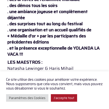
. des démos tous les soirs
. une ambiance joyeuse et complètement
déjantée
. des surprises tout au long du festival
. une organisation et un accueil qualifiés de
« Médaille d’or » par les participants des
précédentes éditions
. et la présence exceptionnelle de YOLANDA LA
VACA !!!
LES MAESTROS :
Natasha Lewinger & Haris Mihail
Michaela Böttinger & Cristián Miño
Ce site utilise des cookies pour améliorer votre expérience.
Laura d’Anna & Sebastián Acosta
Nous supposerons que cela vous convient, mais vous pouvez
Alejandra Heredia & Mariano Otero
vous désabonner si vous le souhaitez.
LES ORCHESTRES :
Paramètres des Cookies
J'accepte tout
Sexteto Rubén PELONI & Los Tanturi
Orquesta Social del Tango & Andrés LEONI (9