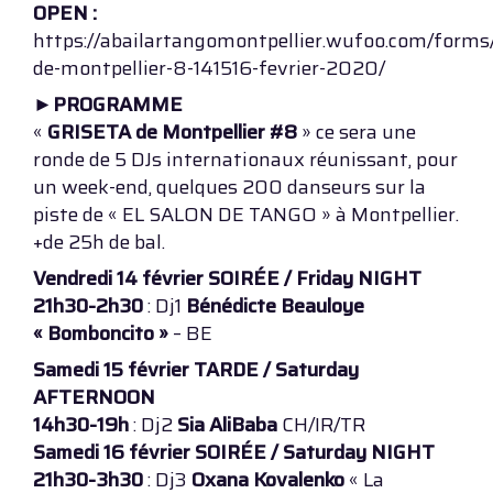
OPEN :
https://abailartangomontpellier.wufoo.com/forms/
de-montpellier-8-141516-fevrier-2020/
►PROGRAMME
«
GRISETA de Montpellier #8
» ce sera une
ronde de 5 DJs internationaux réunissant, pour
un week-end, quelques 200 danseurs sur la
piste de « EL SALON DE TANGO » à Montpellier.
+de 25h de bal.
Vendredi 14 février SOIRÉE / Friday NIGHT
21h30-2h30
: Dj1
Bénédicte Beauloye
« Bomboncito »
– BE
Samedi 15 février TARDE / Saturday
AFTERNOON
14h30-19h
: Dj2
Sia AliBaba
CH/IR/TR
Samedi 16 février SOIRÉE / Saturday NIGHT
21h30-3h30
: Dj3
Oxana Kovalenko
« La