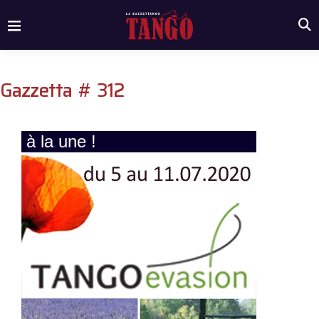
Gazzetta # 312
à la une !