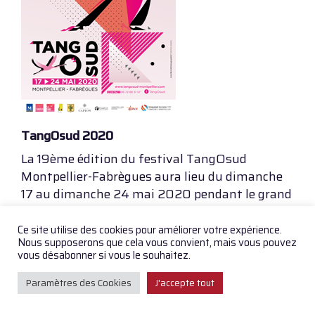
TangOsud 2020
La 19ème édition du festival TangOsud
Montpellier-Fabrègues aura lieu du dimanche
17 au dimanche 24 mai 2020 pendant le grand
weekend de l’Ascension.
Sous l’emblème des flamants roses, TangOsud
Ce site utilise des cookies pour améliorer votre expérience.
Nous supposerons que cela vous convient, mais vous pouvez
vous invite, comme chaque année, à découvrir
vous désabonner si vous le souhaitez.
notre belle région en dansant ! Avec possibilité
de logements à petit prix !
Paramètres des Cookies
J'accepte tout
Pour cette édition, TangOsud invite les