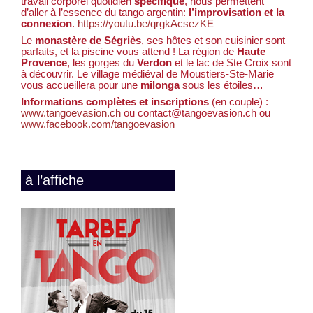
travail corporel quotidien
spécifique
, nous permettent
d’aller à l’essence du tango argentin:
l’improvisation et la
connexion
.
https://youtu.be/qrgkAcsezKE
Le
monastère de Ségriès
, ses hôtes et son cuisinier sont
parfaits, et la piscine vous attend ! La région de
Haute
Provence
, les gorges du
Verdon
et le lac de Ste Croix sont
à découvrir. Le village médiéval de Moustiers-Ste-Marie
vous accueillera pour une
milonga
sous les étoiles…
Informations complètes et inscriptions
(en couple) :
www.tangoevasion.ch
ou contact@tangoevasion.ch ou
www.facebook.com/tangoevasion
à l’affiche