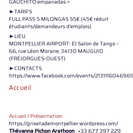
GAUCHITO empanadas »
►TARIFS
FULL PASS 5 MILONGAS 55€ (45€ réduit
étudiants/demandeurs d’emplois)
►LIEU
MONTPELLIER AIRPORT- El Salon de Tango –
66, rue Léon Morane, 34130 MAUGUIO
(FRÉJORGUES-OUEST)
►CONTACTS
https://www.facebook.com/events/213111604696
Accueil
Accueil / Présentation
https://grisetademontpellier.wordpress.com/
Thévanna Pichon Arathoon
: +33 677 397 229