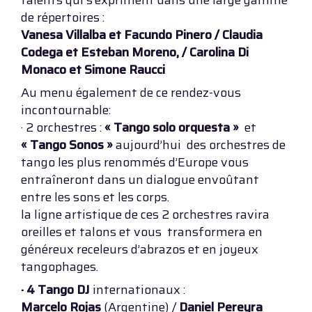
talents qui s’expriment dans une large gamme
de répertoires :
Vanesa Villalba et Facundo Pinero / Claudia
Codega et Esteban Moreno, / Carolina Di
Monaco et Simone Raucci
Au menu également de ce rendez-vous
incontournable:
· 2 orchestres :
« Tango solo orquesta »
et
« Tango Sonos »
aujourd’hui des orchestres de
tango les plus renommés d’Europe vous
entraîneront dans un dialogue envoûtant
entre les sons et les corps.
la ligne artistique de ces 2 orchestres ravira
oreilles et talons et vous transformera en
généreux receleurs d’abrazos et en joyeux
tangophages.
· 4 Tango DJ
internationaux :
Marcelo Rojas
(Argentine) /
Daniel Pereyra