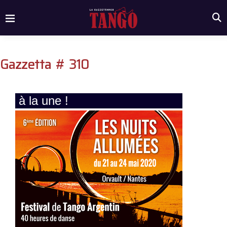
Gazzetta # 310
à la une !