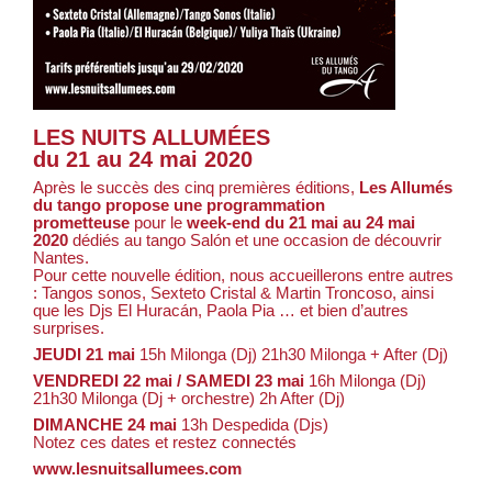
LES NUITS ALLUMÉES
du 21 au 24 mai 2020
Après le succès des cinq premières éditions,
Les Allumés
du tango propose une programmation
prometteuse
pour le
week-end du 21 mai au 24 mai
2020
dédiés au tango Salón et une occasion de découvrir
Nantes.
Pour cette nouvelle édition, nous accueillerons entre autres
: Tangos sonos, Sexteto Cristal & Martin Troncoso, ainsi
que les Djs El Huracán, Paola Pia … et bien d’autres
surprises.
JEUDI 21 mai
15h Milonga (Dj) 21h30 Milonga + After (Dj)
VENDREDI 22 mai / SAMEDI 23 mai
16h Milonga (Dj)
21h30 Milonga (Dj + orchestre) 2h After (Dj)
DIMANCHE 24 mai
13h Despedida (Djs)
Notez ces dates et restez connectés
www.lesnuitsallumees.com