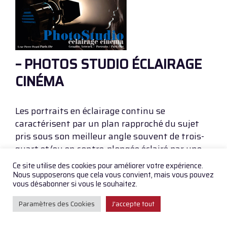
– PHOTOS STUDIO ÉCLAIRAGE
CINÉMA
Les portraits en éclairage continu se
caractérisent par un plan rapproché du sujet
pris sous son meilleur angle souvent de trois-
quart et/ou en contre-plongée éclairé par une
lumière de projecteurs de cinéma
Ce site utilise des cookies pour améliorer votre expérience.
généralement latérale ou en halo créant un
Nous supposerons que cela vous convient, mais vous pouvez
vous désabonner si vous le souhaitez.
fort effet de clair-obscur sur un fond noir ou
blanc.
Paramètres des Cookies
J'accepte tout
La formule Shooting de 1h est idéale pour