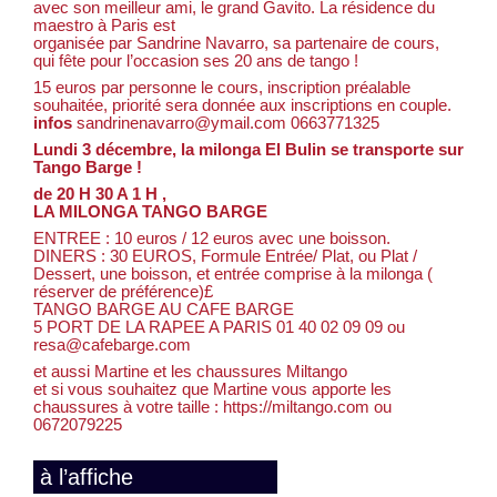
avec son meilleur ami, le grand Gavito. La résidence du
maestro à Paris est
organisée par Sandrine Navarro, sa partenaire de cours,
qui fête pour l’occasion ses 20 ans de tango !
15 euros par personne le cours, inscription préalable
souhaitée, priorité sera donnée aux inscriptions en couple.
infos
sandrinenavarro@ymail.com 0663771325
Lundi 3 décembre, la milonga El Bulin se transporte sur
Tango Barge !
de 20 H 30 A 1 H ,
LA MILONGA TANGO BARGE
ENTREE : 10 euros / 12 euros avec une boisson.
DINERS : 30 EUROS, Formule Entrée/ Plat, ou Plat /
Dessert, une boisson, et entrée comprise à la milonga (
réserver de préférence)£
TANGO BARGE AU CAFE BARGE
5 PORT DE LA RAPEE A PARIS 01 40 02 09 09 ou
resa@cafebarge.com
et aussi Martine et les chaussures Miltango
et si vous souhaitez que Martine vous apporte les
chaussures à votre taille : https://miltango.com ou
0672079225
à l’affiche