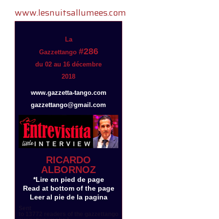
www.lesnuitsallumees.com
La
#286
Gazzettango
du 02 au 16 décembre
2018
www.gazzetta-tango.com
gazzettango@gmail.com
RICARDO
ALBORNOZ
*Lire en pied de page
Read at bottom of the page
Leer al pie de la pagina
Sent
to 13772 readers of the gazzettango