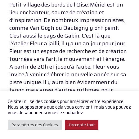
Petit village des bords de l’Oise, Mériel est un
lieu enchanteur, source de création et
d’inspiration. De nombreux impressionnistes,
comme Van Gogh ou Daubigny y ont peint.
C’est aussi le pays de Gabin. C’est là que
l’Atelier Fleur a jailli, il y a un an jour pour jour.
Fleur est un espace de recherche et de création
tournées vers l’art, le mouvement et l’énergie.
A partir de 20h et jusqu’à l’aube, Fleur vous
invite à venir célébrer la nouvelle année sur sa
piste unique. Il y aura bien évidemment du
tango mais aussi d’autres rythmes, pour
danser à deux et en solo !
Ce site utilise des cookies pour améliorer votre expérience.
Nous supposerons que cela vous convient, mais vous pouvez
** LE PROGRAMME **
vous désabonner si vous le souhaitez.
Lundi 31 décembre
de 20h jusqu’à l’aube
Paramètres des Cookies
J'accepte tout
Réveillon tango et autres danses