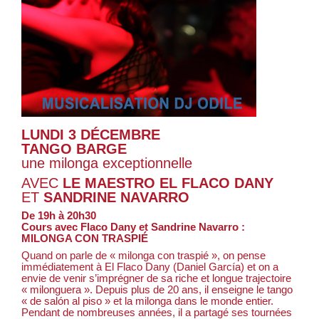
LUNDI 3 DÉCEMBRE
TANGO BARGE
une milonga exceptionnelle
AVEC
LE MAESTRO EL FLACO DANY
ET
SANDRINE NAVARRO
De 19h à 20h30
Cours avec Flaco Dany et Sandrine Navarro :
MILONGA CON TRASPIÉ
Quand on parle de « milonga con traspié », on pense
immédiatement à El Flaco Dany (Daniel García) et on a
envie de venir s’imprégner de sa riche et longue trajectoire
« milonguera ». Depuis plus de 20 ans, il enseigne le tango
« de salón al piso » et la milonga dans le monde entier.
Pendant de nombreuses années, il a partagé ses tournées