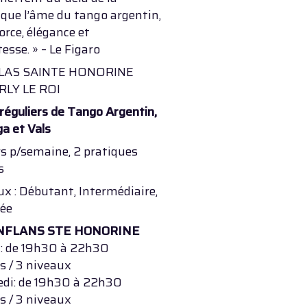
que l’âme du tango argentin,
orce, élégance et
tesse. » – Le Figaro
LAS SAINTE HONORINE
RLY LE ROI
réguliers de Tango Argentin,
a et Vals
s p/semaine, 2 pratiques
s
x : Débutant, Intermédiaire,
ée
ONFLANS STE HONORINE
 : de 19h30 à 22h30
s / 3 niveaux
edi: de 19h30 à 22h30
s / 3 niveaux