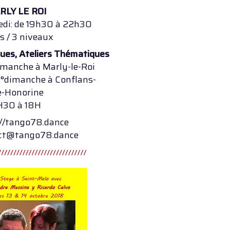
RLY LE ROI
edi: de 19h30 à 22h30
s / 3 niveaux
ques, Ateliers Thématiques
imanche à Marly-le-Roi
 3°dimanche à Conflans-
e-Honorine
H30 à 18H
://tango78.dance
ct@tango78.dance