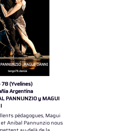
 78 (Yvelines)
ñia Argentina
AL PANNUNZIO y MAGUI
I
ellents pédagogues, Magui
 et Anibal Pannunzio nous
mettent au-delà de la