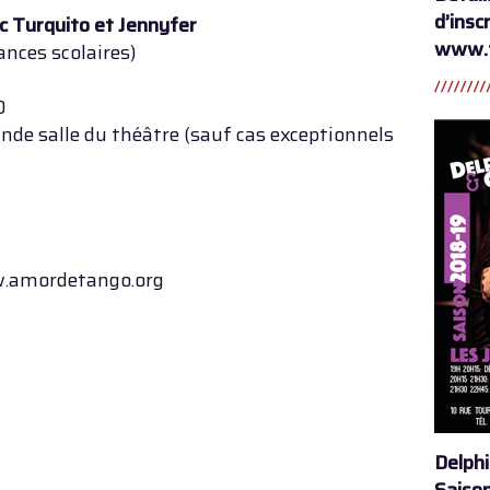
d’insc
c Turquito et Jennyfer
www.t
nces scolaires)
0
ande salle du théâtre (sauf cas exceptionnels
.amordetango.org
Delphi