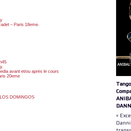
ky
det – Paris 18eme.
2h45
y.
edia avant et/ou après le cours
aris 20eme
Tango
Compa
DE LOS DOMINGOS
ANIB
DANN
« Exc
Danni
trans