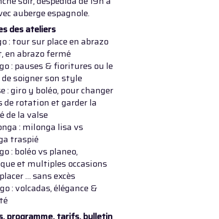
he soir, despedida de 19h à
vec auberge espagnole.
s des ateliers
go : tour sur place en abrazo
t, en abrazo fermé
go : pauses & fioritures ou le
r de soigner son style
se : giro y boléo, pour changer
s de rotation et garder la
té de la valse
onga : milonga lisa vs
ga traspié
go : boléo vs planeo,
que et multiples occasions
 placer … sans excès
go : volcadas, élégance &
té
s, programme, tarifs, bulletin