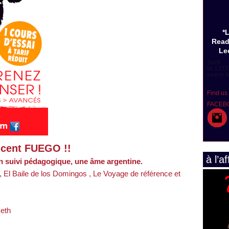
*
Read
Lee
Sent
to 1377
every t
Find us
FACEB
 cent FUEGO !!
à l’af
 suivi pédagogique, une âme argentine.
 El Baile de los Domingos , Le Voyage de référence et
Beth