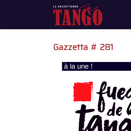
Gazzetta # 281
à la une !