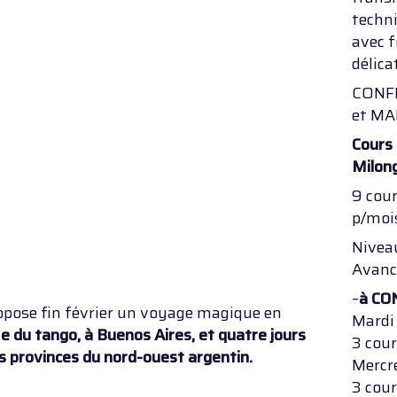
techni
avec f
délica
CONF
et MA
Cours 
Milong
9 cour
p/moi
Niveau
Avanc
–
à C
opose fin février un voyage magique en
Mardi
e du tango, à Buenos Aires, et quatre jours
3 cour
 provinces du nord-ouest argentin.
Mercr
3 cour