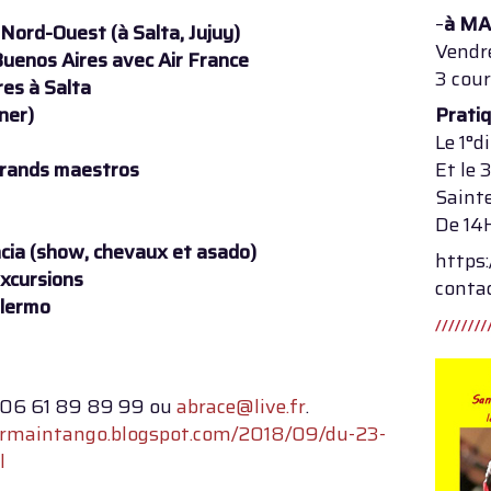
–
à MA
 Nord-Ouest (à Salta, Jujuy)
Vendr
-Buenos Aires avec Air France
3 cour
res à Salta
ner)
Prati
Le 1°d
grands maestros
Et le
Saint
De 14
ncia (show, chevaux et asado)
https
excursions
conta
alermo
06 61 89 89 99 ou
abrace@live.fr
.
germaintango.blogspot.com/2018/09/du-23-
l