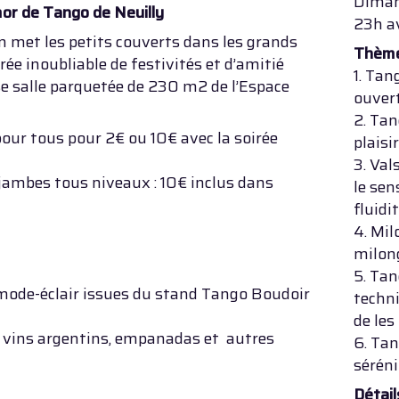
Dimanc
or de Tango de Neuilly
23h a
on met les petits couverts dans les grands
Thème
rée inoubliable de festivités et d’amitié
1. Tan
 salle parquetée de 230 m2 de l’Espace
ouver
2. Tan
our tous pour 2€ ou 10€ avec la soirée
plaisi
3. Val
ambes tous niveaux : 10€ inclus dans
le sen
fluidi
4. Mil
milon
5. Tan
e mode-éclair issues du stand Tango Boudoir
techni
de les
 vins argentins, empanadas et autres
6. Tan
séréni
Détail