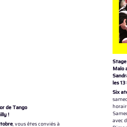
Stage 
Malo 
Sandr
les 13
Six at
samedi
horair
mor de Tango
Samedi
lly !
avec 
ctobre
, vous êtes conviés à