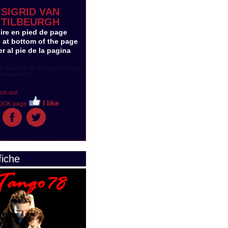
SIGRID VAN
TILBEURGH
Lire en pied de page
 at bottom of the page
r al pie de la pagina
2 readers of the gazzettango
wo weeks !
 on our
I like
OOK page
fiche