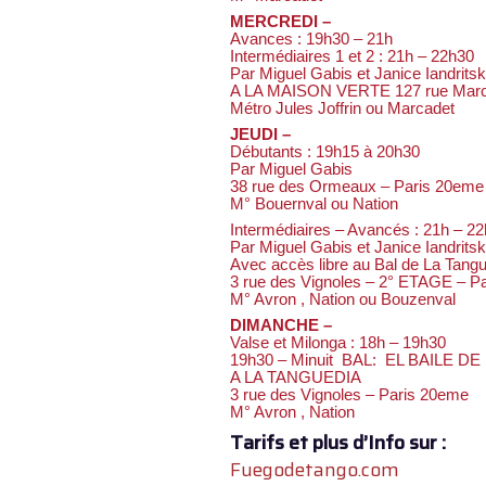
MERCREDI –
Avances : 19h30 – 21h
Intermédiaires 1 et 2 : 21h – 22h30
Par Miguel Gabis et Janice Iandrits
A LA MAISON VERTE 127 rue Marca
Métro Jules Joffrin ou Marcadet
JEUDI –
Débutants : 19h15 à 20h30
Par Miguel Gabis
38 rue des Ormeaux – Paris 20eme
M° Bouernval ou Nation
Intermédiaires – Avancés : 21h – 2
Par Miguel Gabis et Janice Iandritsk
Avec accès libre au Bal de La Tangu
3 rue des Vignoles – 2° ETAGE – P
M° Avron , Nation ou Bouzenval
DIMANCHE –
Valse et Milonga : 18h – 19h30
19h30 – Minuit BAL: EL BAILE 
A LA TANGUEDIA
3 rue des Vignoles – Paris 20eme
M° Avron , Nation
Tarifs et plus d’Info sur :
Fuegodetango.com