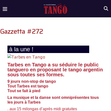
Gazzetta #272
à la une !
Tarbes en Tango a su séduire le public
tanguero en proposant le tango argentin
sous toutes ses formes.
9 jours non-stop de tango
Tout Tarbes est tango
Tout se fait à pied
La musique et la danse sont omniprésentes tous
les jours à Tarbes
. aux 15 milongas d’après midi gratuites