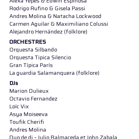
Alexa Yepes & Edwin Espinosa
Rodrigo Rufino & Gisela Passi
Andres Molina & Natacha Lockwood
Carmen Aguilar & Maximiliano Colussi
Alejandro Hernández (folklore)
ORCHESTRES
Orquesta Silbando
Orquesta Tipica Silencio
Gran Típica París
La guardia Salamanquera (folklore)
DJs
Marion Dulieux
Octavio Fernandez
Loïc Vix
Asya Moiseeva
Toufik Cherifi
Andres Molina
Duo de dj – Julio Balmaceda et John Zabala