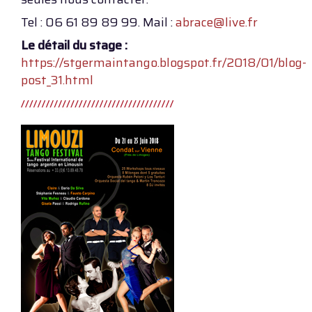
Tel : 06 61 89 89 99. Mail :
abrace@live.fr
Le détail du stage :
https://stgermaintango.blogspot.fr/2018/01/blog-
post_31.html