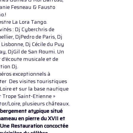
anie Fesneau & Fausto
o.!
estre La Lora Tango.
vités : Dj Cyberchris de
llier, DjPedro de Paris, Dj
 Lisbonne, Dj Cécile du Puy
ay, DjGil de San Roumi. Un
r d’écoute musicale et de
tion Dj.
péros exceptionnels à
er Des visites touristiques
 Loire et sur la base nautique
t Trope Saint-Etienne »
tor/Loire, plusieurs châteaux.
bergement atypique situé
ameau en pierre du XVII et
. Une Restauration concoctée