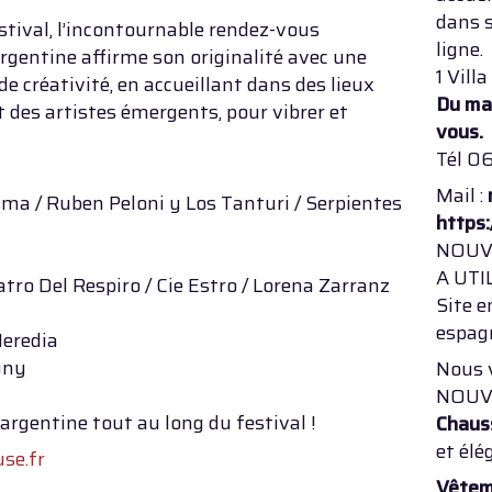
dans s
stival, l’incontournable rendez-vous
ligne.
rgentine affirme son originalité avec une
1 Vill
créativité, en accueillant dans des lieux
Du ma
 des artistes émergents, pour vibrer et
vous.
Tél 
Mail :
sma / Ruben Peloni y Los Tanturi / Serpientes
https
NOUVE
A UTI
tro Del Respiro / Cie Estro / Lorena Zarranz
Site e
espagn
Heredia
gny
Nous 
NOUV
rgentine tout au long du festival !
Chaus
et élé
se.fr
Vête