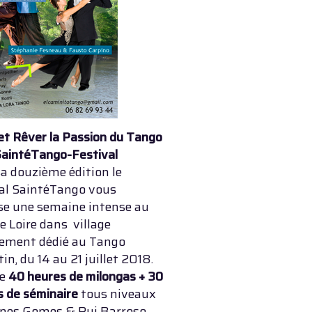
et Rêver la Passion du Tango
SaintéTango-Festival
a douzième édition le
val SaintéTango vous
se une semaine intense au
e Loire dans village
rement dédié au Tango
in, du 14 au 21 juillet 2018.
de
40 heures de milongas + 30
s de séminaire
tous niveaux
Ines Gomes & Rui Barroso,