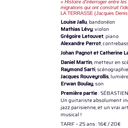
« Histoire d’interroger entre le
migrations qui ont construit l’id
LA TERRASSE (Jacques Denis
Louise Jallu
, bandonéon
Mathias Lévy
, violon
Grégoire Letouvet
, piano
Alexandre Perrot
, contrebas
Johan Pagnot et Catherine L
Daniel Martin
, metteur en sc
Raymond Sarti
, scénographi
Jacques Rouveyrollis
, lumièr
Erwan Boulay
, son
Première partie
: SÉBASTIEN
Un guitariste absolument in
jazz parisienne, et un vrai a
musical !
TARIF – 25 ans : 16€ / 20€