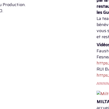
par la
u Production.
resta
0.
les Gu
La tea
bénév
vous 
et res
Vidéos
Faust
Fesne
https
RUI 
https
MILT
accuei