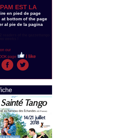
PAM EST LA
Lire en pied de page
 at bottom of the page
r al pie de la pagina
2 readers of the gazzettango
wo weeks !
 on our
I like
OOK page
fiche