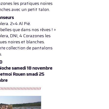
zones les pratiques noires
nches avec un petit talon.
anseurs
era. 2×4 Al Pié.
 belles que dans nos rêves ! »
era, DNI, 4 Corazones les
ues noires et blanches.
te collection de pantalons
s.
D
Noche samedi 18 novembre
etmoi Rouen smadi 25
mbre