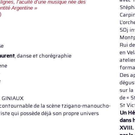
s lignes, l’acuité d’une musique née des
Stéph
entité Argentine »
Carpin
)
L’orch
5Dj in
Montpe
Rui de
se
en Vel
aurent
, danse et chorégraphie
atelie
ène
forma
e
Des a
e
dégust
sur la
de « S
 GINIAUX
St Vic
contournable de la scène tzigano-manoucho-
Un Hé
rtiste qui possède déjà son propre univers
dans h
XVIII