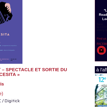
*
Read
Lee
Sent
to 1377
every t
Find us
FACEB
 – SPECTACLE ET SORTIE DU
à l’af
CESITA »
is
e)
 / Digitick