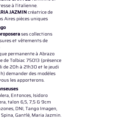
tesse à l’italienne.
RIA JAZMIN
créatrice de
s Aires pièces uniques
ngo
proposera
ses collections
sures et vêtements de
o
que permanente à Abrazo
e de Tolbiac 75013 (présence
di de 20h à 21h30 et le jeudi
19h) demander des modèles
vous les apporterons.
anseuses
era, Entonces, Isidoro
ra, talon 6,5, 7,5 & 9cm
azones, DNI, Tango Imagen,
Spina, Gantlé, Maria Jazmin.