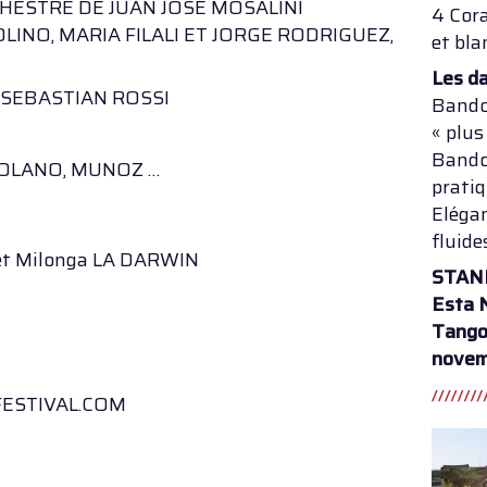
HESTRE DE JUAN JOSE MOSALINI
4 Cora
LINO, MARIA FILALI ET JORGE RODRIGUEZ,
et bla
Les d
 SEBASTIAN ROSSI
Bandol
« plus
Bandol
, SOLANO, MUNOZ …
pratiq
Elégan
fluide
q et Milonga LA DARWIN
STAN
Esta 
Tango
nove
ESTIVAL.COM