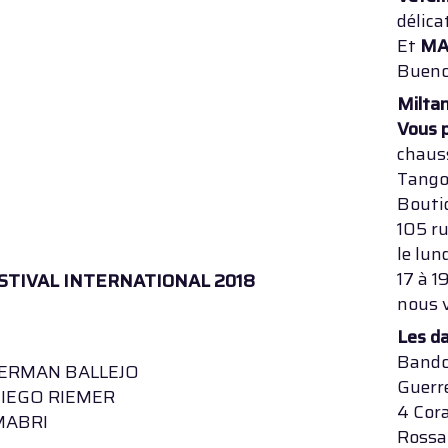
délica
Et
MA
Bueno
Milta
Vous 
chaus
Tang
Bouti
105 ru
le lun
17 à 
STIVAL INTERNATIONAL 2018
nous 
Les d
Bandol
ERMAN BALLEJO
Guerre
DIEGO RIEMER
4 Cor
MABRI
Rossa 