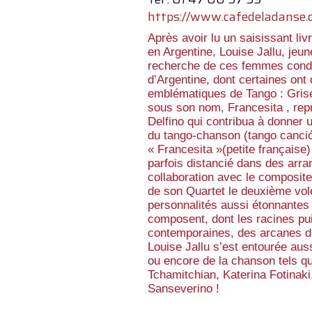
https://www.cafedeladanse.c
Après avoir lu un saisissant liv
en Argentine, Louise Jallu, jeu
recherche de ces femmes conda
d’Argentine, dont certaines on
emblématiques de Tango : Grise
sous son nom, Francesita , rep
Delfino qui contribua à donner u
du tango-chanson (tango canción
« Francesita »(petite française
parfois distancié dans des arra
collaboration avec le composi
de son Quartet le deuxième vol
personnalités aussi étonnantes 
composent, dont les racines pui
contemporaines, des arcanes du
Louise Jallu s’est entourée aus
ou encore de la chanson tels q
Tchamitchian, Katerina Fotinak
Sanseverino !