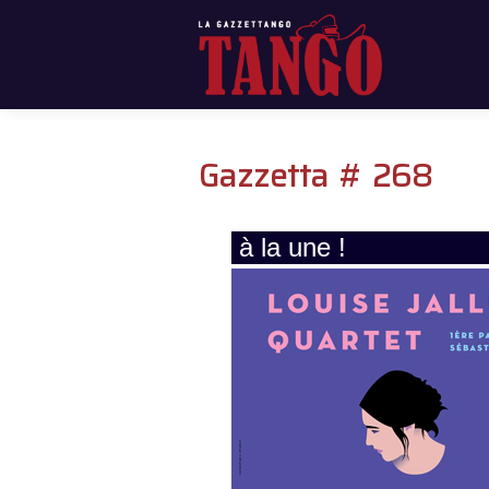
Gazzetta # 268
à la une !