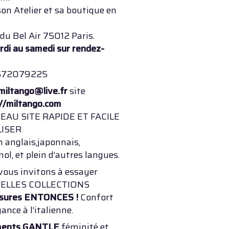
on Atelier et sa boutique en
a du Bel Air 75012 Paris.
rdi au samedi sur rendez-
0672079225
miltango@live.fr
site
://miltango.com
AU SITE RAPIDE ET FACILE
LISER
n anglais,japonnais,
ol, et plein d’autres langues.
vous invitons à essayer
ELLES COLLECTIONS
sures ENTONCES !
Confort
gance à l’italienne.
ments GANTLE
féminité et