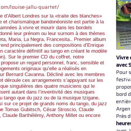
om/louise-jallu-quartet/
re d’Albert Londres sur la «traite des blanches»
ne et charismatique bandonéoniste est partie à la
mnées à vivre et mourir dans les bordels
t donné leur prénom ou leur surnom à des thèmes
ta, Maria, La Negra, Francesita.. Premier album
rend principalement des compositions d’Enrique
n caractère définitif au tango en créant le modèle
Vivre 
). Sur le premier CD du coffret, notre
) propose un regard personnel, franc, sensible et
avec 
ngements originaux qu’elle a réalisés en
Pour s
teur Bernard Cavanna. Décliné avec les membres
festi
et déroule ces arrangements s’appuyant sur les
propo
que singulières des quatre musiciens qui le
sent autant dans l’inventivité des musiques
bord d
 tango que du jazz ou de la musique tzigane.
entiè
si sur ce projet de grands noms du tango, du jazz
Argent
ue Tomas Gubitsch, César Stroscio, Claude
Près 
i, Claude Barthélémy, Anthony Millet ou encore
heure
avec 