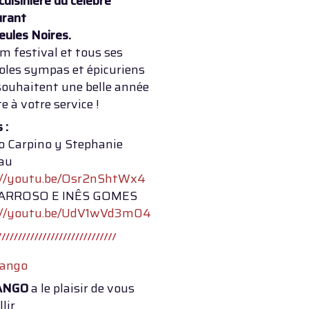
 cuisinière du célèbre
urant
eules Noires.
m festival et tous ses
oles sympas et épicuriens
souhaitent une belle année
te à votre service !
 :
o Carpino y Stephanie
au
://youtu.be/Osr2nShtWx4
BARROSO E INÊS GOMES
://youtu.be/UdV1wVd3m04
ANGO
a le plaisir de vous
llir