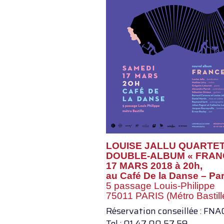
LOUISE JALLU QUARTET
DOUBLE-ALBUM « FRAN
17 MARS 2018 à 20h,
au Café De la Danse – Par
5 passage Louis-Philippe
75011 PARIS (Métro Bastill
Réservation conseillée : FNAC
Tel : 01 47 00 57 59