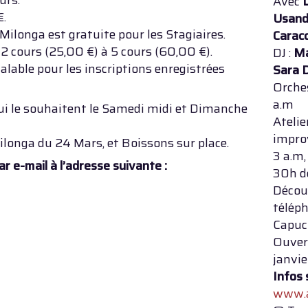
urs.
Avec
€.
Usandi
 Milonga est gratuite pour les Stagiaires.
Caracc
: 2 cours (25,00 €) à 5 cours (60,00 €).
DJ :
Ma
valable pour les inscriptions enregistrées
Sara D
Orche
a.m
qui le souhaitent le Samedi midi et Dimanche
Atelie
impro
longa du 24 Mars, et Boissons sur place.
3 a.m,
ar e-mail à l’adresse suivante :
30h d
Découv
téléph
Capuc
Ouvert
janvie
Infos 
www.a