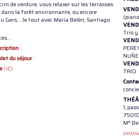
écrin de verdure, vous relaxer sur les terrasses
VEND
dans la forêt environnante, ou encore
(piano
 du Gers, …le tout avec Maria Belén, Santiago
VEND
Trio 
nces…
VEND
cription
:
PEREY
NUÑEZ
plet du séjour
:
VEND
e :
ICI
TRIO
Conta
conci
THÉÂ
1, pas
75010
M° Bel