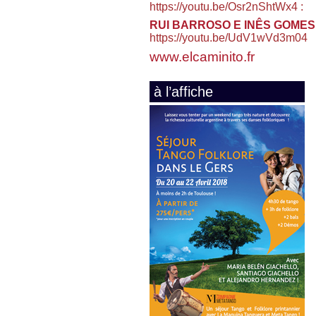
https://youtu.be/Osr2nShtWx4 :
RUI BARROSO E INÊS GOMES
https://youtu.be/UdV1wVd3m04
www.elcaminito.fr
à l’affiche