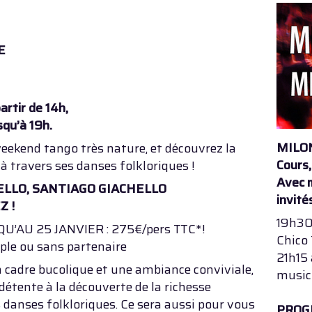
E
artir de 14h,
squ’à 19h.
MILO
eekend tango très nature, et découvrez la
Cours,
 à travers ses danses folkloriques !
Avec m
ELLO, SANTIAGO GIACHELLO
invité
Z !
19h30
’AU 25 JANVIER : 275€/pers TTC*!
Chico 
uple ou sans partenaire
21h15 
 cadre bucolique et une ambiance conviviale,
musici
détente à la découverte de la richesse
s danses folkloriques. Ce sera aussi pour vous
PROG