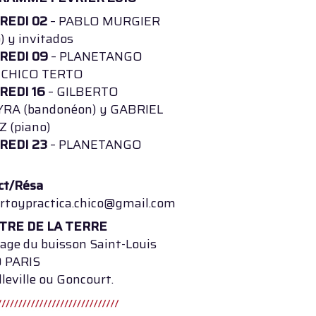
REDI 02
– PABLO MURGIER
) y invitados
REDI 09
– PLANETANGO
y CHICO TERTO
REDI 16
– GILBERTO
RA (bandonéon) y GABRIEL
 (piano)
REDI 23
– PLANETANGO
ct/Résa
ertoypractica.chico@gmail.com
TRE DE LA TERRE
sage du buisson Saint-Louis
 PARIS
leville ou Goncourt.