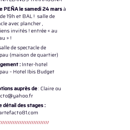
e PEÑA le samedi 24 mars
à
 de 19h et BAL ! salle de
cle avec plancher ,
ens invités ! entrée « au
u » !
salle de spectacle de
pau (maison de quartier)
gement :
Inter-hotel
pau – Hotel Ibis Budget
e
ptions auprès de
: Claire ou
acto@yahoo.fr
e détail des stages :
rtefacto81.com