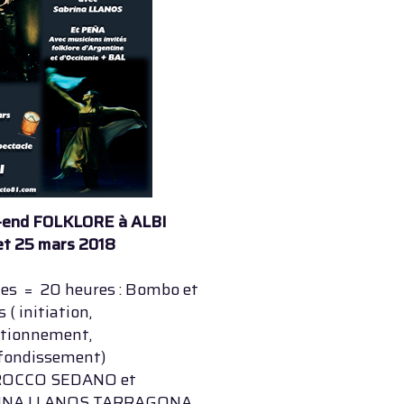
end FOLKLORE à ALBI
 et 25 mars 2018
ges = 20 heures : Bombo et
 ( initiation,
ctionnement,
fondissement)
ROCCO SEDANO et
INA LLANOS TARRAGONA