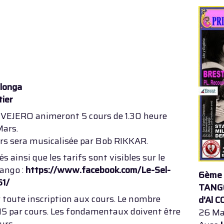
ilonga
tier
OVEJERO animeront 5 cours de 1.30 heure
Mars.
s sera musicalisée par Bob RIKKAR.
 ainsi que les tarifs sont visibles sur le
ango :
https://www.facebook.com/Le-Sel-
6ème 
1/
TANG
r toute inscription aux cours. Le nombre
d’Al 
5 par cours. Les fondamentaux doivent être
26 Ma