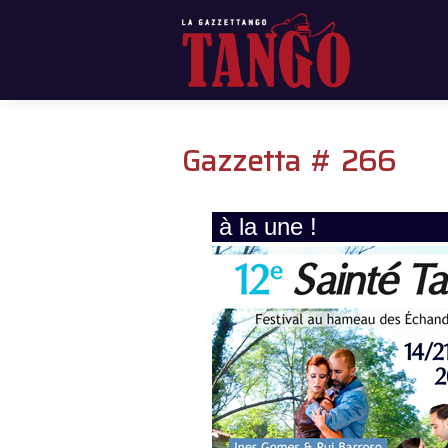
Gazzetta # 266
à la une !