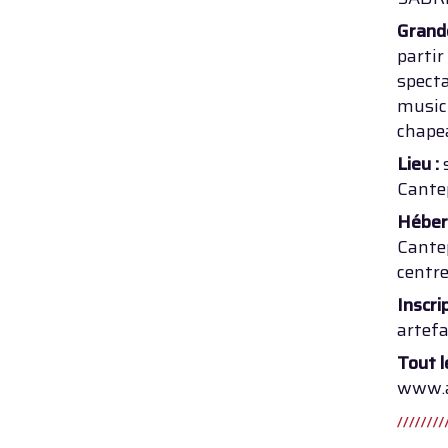
Grand
partir
specta
musici
chapea
Lieu :
Cante
Héber
Cante
centr
Inscri
artef
Tout l
www.a