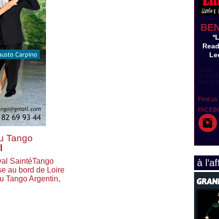
BE
*
Read
Lee
Sent
to 1377
every t
Find us
FACEB
du Tango
l
ival SaintéTango
à l’af
e au bord de Loire
u Tango Argentin,