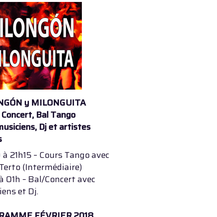
NGÓN y MILONGUITA
 Concert, Bal Tango
usiciens, Dj et artistes
s
 à 21h15 – Cours Tango avec
Terto (Intermédiaire)
à 01h – Bal/Concert avec
ens et Dj.
RAMME FÉVRIER 2018