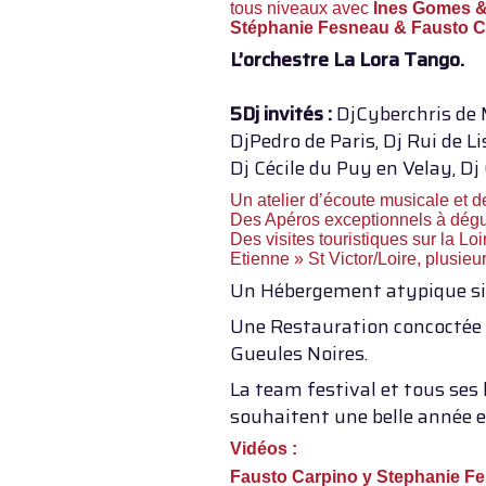
tous niveaux avec
Ines Gomes &
Stéphanie Fesneau & Fausto C
L’orchestre La Lora Tango.
5Dj invités :
DjCyberchris de 
DjPedro de Paris, Dj Rui de L
Dj Cécile du Puy en Velay, Dj
Un atelier d’écoute musicale et d
Des Apéros exceptionnels à dégu
Des visites touristiques sur la Lo
Etienne » St Victor/Loire, plusieu
Un Hébergement atypique sit
Une Restauration concoctée p
Gueules Noires.
La team festival et tous ses
souhaitent une belle année et
Vidéos :
Fausto Carpino y Stephanie F