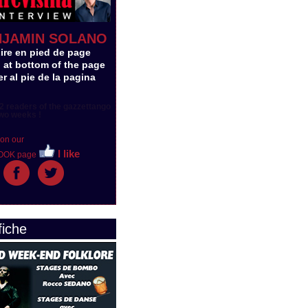
NJAMIN SOLANO
Lire en pied de page
 at bottom of the page
r al pie de la pagina
2 readers of the gazzettango
wo weeks !
 on our
I like
OOK page
fiche