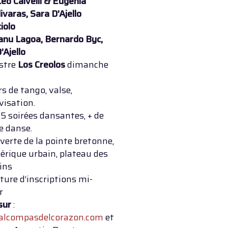
Léo Calvelli & Eugenia
varas, Sara D’Ajello
iolo
nu Lagoa, Bernardo Byc,
’Ajello
stre
Los Creolos
dimanche
rs de tango, valse,
visation.
 5 soirées dansantes, + de
e danse.
erte de la pointe bretonne,
érique urbain, plateau des
ins
ure d’inscriptions mi-
r
sur
:
lcompasdelcorazon.com
et