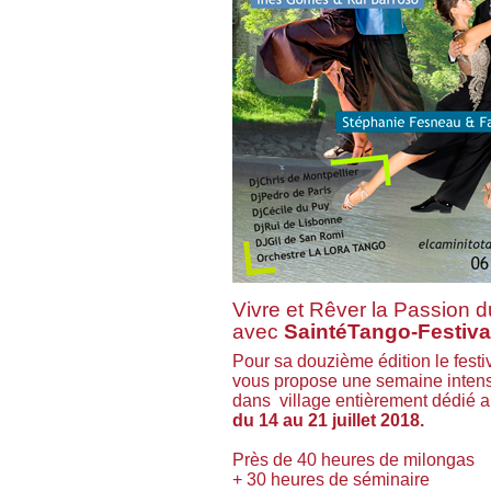
Vivre et Rêver la Passion 
avec
SaintéTango-Festiva
Pour sa douzième édition le fest
vous propose une semaine intens
dans village entièrement dédié a
du 14 au 21 juillet 2018.
Près de 40 heures de milongas
+ 30 heures de séminaire