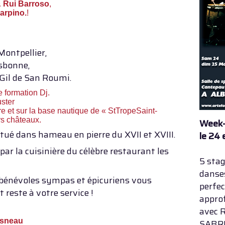
 Rui Barroso
,
arpino.
!
Montpellier,
isbonne,
 Gil de San Roumi.
e formation Dj.
ster
ire et sur la base nautique de « StTropeSaint-
rs châteaux.
Week-
ué dans hameau en pierre du XVII et XVIII.
le 24
ar la cuisinière du célèbre restaurant les
5 sta
danses
 bénévoles sympas et épicuriens vous
perfe
 reste à votre service !
appro
avec 
esneau
SABR