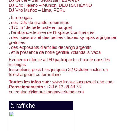
DJ Gricel – San Sebastián, ESPAŇA
DJ Eric Heleno – Munich, DEUTSCHLAND
DJ Vito Muñoz – Lima, PERU
. 5 milongas
. des DJs de grande renommée
. 170 m² de belle piste en parquet
. l’ambiance feutrée de l’Espace Confluences
. des boissons et des petites choses sympas à grignoter
gratuites
. des exposants d’articles de tango argentin
. et la présence de notre gentille Yolanda la Vaca
Evénement limité à 180 participants et parité dans les
milongas
Inscriptions possibles jusqu’au 22 Octobre inclus en
téléchargeant ce formulaire
Toutes les infos sur
: www.limouzitangoweekend.com
Renseignements
: +33 6 13 89 48 78
ou contact@limouzitangoweekend.com
à l’affiche