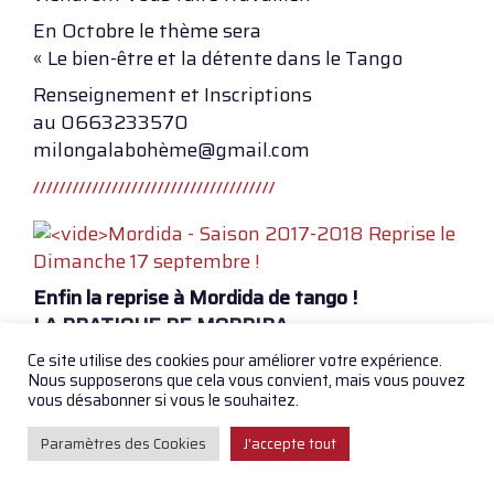
En Octobre le thème sera
« Le bien-être et la détente dans le Tango
Renseignement et Inscriptions
au 0663233570
milongalabohème@gmail.com
Enfin la reprise à Mordida de tango !
LA PRATIQUE DE MORDIDA
Reprise le dimanche 17 septembre de 18h à
Ce site utilise des cookies pour améliorer votre expérience.
21h30. (Ts les dimanches sauf vac. scolaires).
Nous supposerons que cela vous convient, mais vous pouvez
vous désabonner si vous le souhaitez.
Dimanche 17 et 24 septembre : Initiations
gratuites exceptionnelles de 17h à 18h. >
Paramètres des Cookies
J'accepte tout
Prévenez vos amis !
FGO-BARBARA – 1 rue Fleury – Paris 18 . Métro :