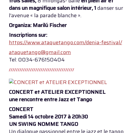
trois salles,
8 milongas- baile
en plein air et
dans un magnifique salon intérieur, 1
danser sur
l’avenue « la parade blanche ».
Organiza: Marilú Fischer
Inscriptions sur:
https://www.ataquetango.com/denia-festival/
ataquetango@gmail.com
Tel: 0034-676150404
CONCERT et ATELIER EXCEPTIONNEL
une rencontre entre Jazz et Tango
CONCERT
Samedi 14 octobre 2017 à 20h30
UN SWING NOMME TANGO
Un dialogue passionnel entre le jazz et le tango