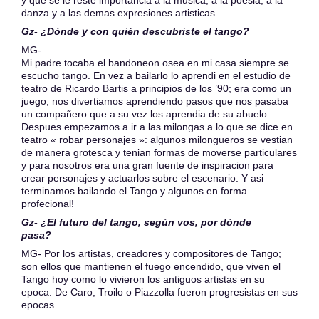
y que se le reste importancia a la musica, a la poesia, a la
danza y a las demas expresiones artisticas.
Gz- ¿Dónde y con quién descubriste el tango?
MG-
Mi padre tocaba el bandoneon osea en mi casa siempre se
escucho tango. En vez a bailarlo lo aprendi en el estudio de
teatro de Ricardo Bartis a principios de los ’90; era como un
juego, nos divertiamos aprendiendo pasos que nos pasaba
un compañero que a su vez los aprendia de su abuelo.
Despues empezamos a ir a las milongas a lo que se dice en
teatro « robar personajes »: algunos milongueros se vestian
de manera grotesca y tenian formas de moverse particulares
y para nosotros era una gran fuente de inspiracion para
crear personajes y actuarlos sobre el escenario. Y asi
terminamos bailando el Tango y algunos en forma
profecional!
Gz-
¿El futuro del tango, según vos, por dónde
pasa?
MG- Por los artistas, creadores y compositores de Tango;
son ellos que mantienen el fuego encendido, que viven el
Tango hoy como lo vivieron los antiguos artistas en su
epoca: De Caro, Troilo o Piazzolla fueron progresistas en sus
epocas.