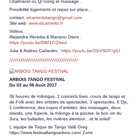
Chalmazel ou Qi Gong et massage…
Possibilité logements et repas sur place…
contact:
elcaminitotango@gmail.com
Site web:
www.elcaminito.fr
Vidéos :
Alejandra Heredia & Mariano Otero :
https://youtu.be/DlM1ZrZbsoI
Julia & Andres Ciafardini :
https://youtu.be/33rVSGFrgIU
ARBOIS TANGO FESTIVAL
Du 03 au 06 Août 2017
36 heures de milongas, 2 concerts lives, cours de tango et
de Folk avec des artistes de spectacles, 3 spectacles, 6 Djs,
1 conférence, des expos d’artistes, des massages, deux
stands, une friperie, la milonga à la piscine, le bon vin du
Jura, les ballades, les rivières alentour…et le soleil!
L’ équipe de Toque de Tango Val& Greg
https://www.festivaltangoarbois.com/ Zone