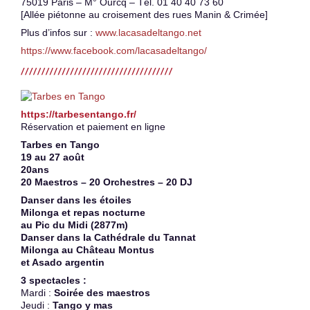
75019 Paris – M° Ourcq – Tél. 01 40 40 73 60
[Allée piétonne au croisement des rues Manin & Crimée]
Plus d’infos sur :
www.lacasadeltango.net
https://www.facebook.com/lacasadeltango/
https://tarbesentango.fr/
Réservation et paiement en ligne
Tarbes en Tango
19 au 27 août
20ans
20 Maestros – 20 Orchestres – 20 DJ
Danser dans les étoiles
Milonga et repas nocturne
au Pic du Midi (2877m)
Danser dans la Cathédrale du Tannat
Milonga au Château Montus
et Asado argentin
3 spectacles :
Mardi :
Soirée des maestros
Jeudi :
Tango y mas