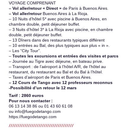
VOYAGE COMPRENANT
– Vol aller/retour « Direct »
de Paris à Buenos Aires.
– Vol aller/retour
Buenos Aires à La Rioja.
– 10 Nuits d’hôtel 5* avec piscine à Buenos Aires, en
chambre double, petit déjeuner buffet.
– 3 Nuits d’hôtel 3* à La Rioja avec piscine, en chambre
double, petit déjeuner buffet.
– 13 Dîners dans des restaurants typiques différent
– 10 entrées au Bal, des plus typiques aux plus « in ».
– Les “City Tour”.
–
Toutes les excursions et entrées des visites et parcs
– Journée au Tigre avec déjeune, en bateau prive.
– Transport : de l’aéroport à l’hôtel A/R, de l’hôtel au
restaurant, du restaurant au Bal et du Bal à l’hôtel.
– Taxes d’aéroport de Paris et Buenos Aires.
– 12 Cours de Tango avec 12 professeurs reconnus
-Possibilité d’un retour le 12 mars
Tarif : 2860 euros
Pour nous contacter :
06 13 14 38 86 ou 01 43 60 61 08
ou info@fuegodetango.com
https://fuegodetango.com