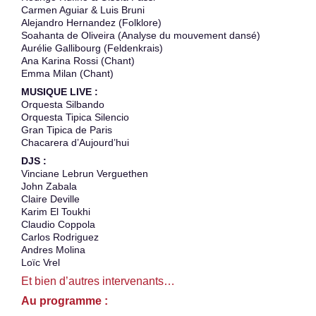
Carmen Aguiar & Luis Bruni
Alejandro Hernandez (Folklore)
Soahanta de Oliveira (Analyse du mouvement dansé)
Aurélie Gallibourg (Feldenkrais)
Ana Karina Rossi (Chant)
Emma Milan (Chant)
MUSIQUE LIVE :
Orquesta Silbando
Orquesta Tipica Silencio
Gran Tipica de Paris
Chacarera d’Aujourd’hui
DJS :
Vinciane Lebrun Verguethen
John Zabala
Claire Deville
Karim El Toukhi
Claudio Coppola
Carlos Rodriguez
Andres Molina
Loïc Vrel
Et bien d’autres intervenants…
Au programme :