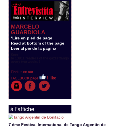
MARCELO
GUARDIOLA
*Lire en pied de page
Read at bottom of the page
Leer al pie de la pagina
Sent
to 13811 readers of the gazzettango
every two weeks !
Find us on our
I like
FACEBOOK page
à l’affiche
7 ème Festival International de Tango Argentin de