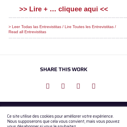
>> Lire + … cliquee aqui <<
………………………………………………………………………………
> Leer Todas las Entrevistitas / Lire Toutes les Entrevistitas /
Read all Entrevistitas
………………………………………………………………………………
SHARE THIS WORK
Ce site utilise des cookies pour améliorer votre expérience.
© GAZZETTA TANGO 2017. All Rights Reserved
Nous supposerons que cela vous convient, mais vous pouvez
vous désabonner si vous le souhaitez.