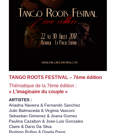
TANGO ROOTS FESTIVAL – 7ème édition
Thématique de la 7ème édition :
« L’imaginaire du couple »
ARTISTES :
Ariadna Naveira & Fernando Sanchez
Julio Balmaceda & Virginia Vasconi
Sebastian Gimenez & Joana Gomez
Paulina Cazabon & Jose-Luis Gonzales
Claire & Dario Da Silva
Rodrigo Rufino & Gisela Passi