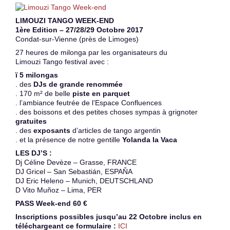
LIMOUZI TANGO WEEK-END
1ère Edition – 27/28/29 Octobre 2017
Condat-sur-Vienne (près de Limoges)
27 heures de milonga par les organisateurs du
Limouzi Tango festival avec :
ï 5 milongas
. des
DJs de grande renommée
. 170 m² de belle
piste en parquet
. l’ambiance feutrée de l’Espace Confluences
. des boissons et des petites choses sympas à grignoter
gratuites
. des
exposants
d’articles de tango argentin
. et la présence de notre gentille
Yolanda la Vaca
LES DJ’S :
Dj Céline Devèze – Grasse, FRANCE
DJ Gricel – San Sebastián, ESPAŇA
DJ Eric Heleno – Munich, DEUTSCHLAND
D Vito Muñoz – Lima, PER
PASS Week-end 60 €
Inscriptions possibles jusqu’au 22 Octobre inclus en
téléchargeant ce formulaire :
ICI