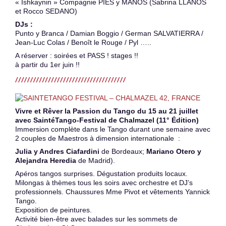
« Ishkaynin » Compagnie PIES y MANOS (Sabrina LLANOS
et Rocco SEDANO)
DJs :
Punto y Branca / Damian Boggio / German SALVATIERRA /
Jean-Luc Colas / Benoît le Rouge / Pyl …..
A réserver : soirées et PASS ! stages !!
​à partir du 1er juin !!​
Vivre et Rêver la Passion du Tango du 15 au 21 juillet
avec SaintéTango-Festival de Chalmazel (11° Édition)
Immersion complète dans le Tango durant une semaine avec
2 couples de Maestros à dimension internationale :
Julia y Andres Ciafardini
de Bordeaux;
Mariano Otero y
Alejandra Heredia
de Madrid).
Apéros tangos surprises. Dégustation produits locaux.
Milongas à thèmes tous les soirs avec orchestre et DJ’s
professionnels. Chaussures Mme Pivot et vêtements Yannick
Tango.
Exposition de peintures.
Activité bien-être avec balades sur les sommets de