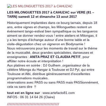
LES MILONGUETTES 2017 à CAHUZAC sur VERE (81 –
TARN) samedi 12 et dimanche 13 aout 2017
Historiquement implantées dans ce bourg tarnais, depuis 18
ans, entre vignes et champs, les Milonguettes restent un
évènement tango-estival bien sympathique ou les tangueros
aiment se donner rendez-vous ! entre ateliers et Milongas, il
y a les temps d’échange autour d’une bonne table et la
visite-dégustation chez un vigneron en Biodynamie !
Nous retrouverons pour les moments de travail sur le thème
de la musicalité, deux grandes spécialistes, danseuses et
enseignantes :
ANITA PRAZ ET CLAUDIA PETIT
, pour
affûter notre écoute et interprétation !
Aux platines en soirée : DJ Guilhem ,organisateur de la
célèbre Milonga du Hangar à Toulouse et DJ Pyl, qui entre
Toulouse et Albi, distribue généreusement d’excellentes
programmations musicales..
réservations avec PASS ou sans PASS mais PASSionnément,
cela va sans dire !!
tout est en ligne sur
: www.artefacto81.com
INFOS : 06 31 14 64 26 (Claire)