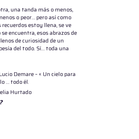
 otra, una tanda más o menos,
 menos o peor… pero así como
 recuerdos estoy llena, se ve
 se encuentra, esos abrazos de
llenos de curiosidad de un
poesía del todo. Sí… toda una
 Lucio Demare – « Un cielo para
o … todo él.
oelia Hurtado
?