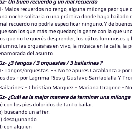
Gz- Un buen recuerdo y un mal recuerdo
JI- Malos recuerdos no tengo, alguna milonga peor que
una noche solitaria o una práctica donde haya bailado
mal recuerdo no podría especificar ninguno. Y de buenos
que son los que más me quedan; la gente con la que uno
los que no te querés desprender, los ojitos luminosos y 
alumno, las orquestas en vivo, la música en la calle, la 
enamorada del asunto.
Gz- ¿3 tangos / 3 orquestas / 3 bailarines ?
JI- Tangos/orquestas: – « No te apures Carablanca » por
los dos » por Lágrima Ríos y Gustavo Santaolalla Y Troil
Bailarines: – Christian Marquez – Mariana Dragone – N
Gz- ¿Cuál es la mejor manera de terminar una milonga 
a) con los pies doloridos de tanto bailar.
b) buscando un after.
c) desayunando.
d) con alguien