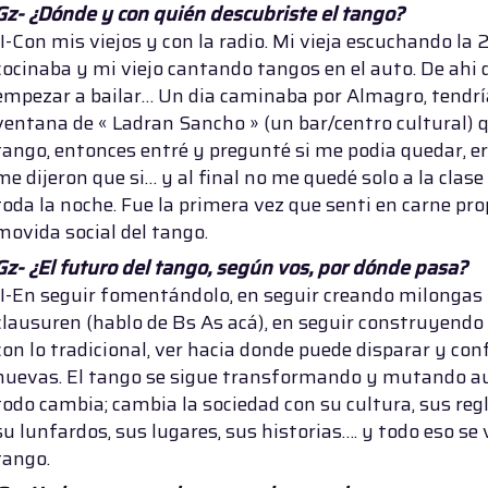
Gz- ¿Dónde y con quién descubriste el tango?
JI-Con mis viejos y con la radio. Mi vieja escuchando la 
cocinaba y mi viejo cantando tangos en el auto. De ahi 
empezar a bailar… Un dia caminaba por Almagro, tendría 
ventana de « Ladran Sancho » (un bar/centro cultural) 
tango, entonces entré y pregunté si me podia quedar, era
me dijeron que si… y al final no me quedé solo a la cl
toda la noche. Fue la primera vez que senti en carne pro
movida social del tango.
Gz- ¿El futuro del tango, según vos, por dónde pasa?
JI-En seguir fomentándolo, en seguir creando milongas 
clausuren (hablo de Bs As acá), en seguir construyendo
con lo tradicional, ver hacia donde puede disparar y con
nuevas. El tango se sigue transformando y mutando a
todo cambia; cambia la sociedad con su cultura, sus regla
su lunfardos, sus lugares, sus historias…. y todo eso se 
tango.