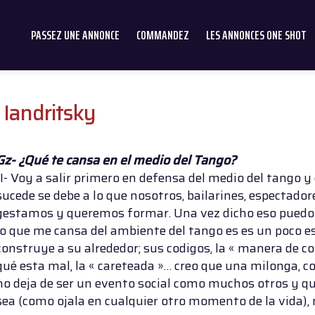
PASSEZ UNE ANNONCE
COMMANDEZ
LES ANNONCES ONE SHOT
 Iandritsky
Gz- ¿Qué te cansa en el medio del Tango?
JI- Voy a salir primero en defensa del medio del tango y 
sucede se debe a lo que nosotros, bailarines, espectadore
gestamos y queremos formar. Una vez dicho eso puedo
lo que me cansa del ambiente del tango es es un poco e
construye a su alrededor; sus codigos, la « manera de c
qué esta mal, la « careteada »… creo que una milonga, c
no deja de ser un evento social como muchos otros y 
sea (como ojala en cualquier otro momento de la vida), 