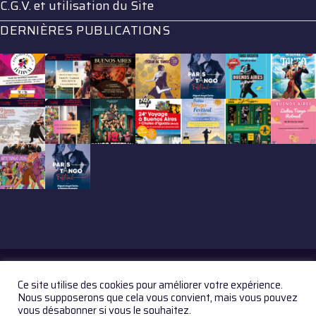
C.G.V. et utilisation du Site
DERNIÈRES PUBLICATIONS
Ce site utilise des cookies pour améliorer votre expérience.
© GAZZETTA TANGO 2017. All Rights Reserved
Nous supposerons que cela vous convient, mais vous pouvez
vous désabonner si vous le souhaitez.