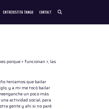
ENTREVISTITA TANGO
CONTACT
ones porque « funcionan », las
 año teníamos que bailar
glo, y a mi me tocó bailar
e reenganche un poco más
una actividad social, para
tra gente y ahi si no paré