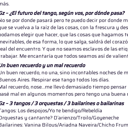
más.
Gz – ¿El futuro del tango, según vos, por dónde pasa?
No se por donde pasará pero te puedo decir por donde m
que se vuelva a la raíz de las cosas, con la frescura y de
podamos elegir que hacer, que las cosas que hagamos t
inevitables, de esa forma, lo que salga, saldrá del cor
real del encuentro. Y que no seamos esclavos de las etiq
trabajar. Me encantaría que todos seamos así de valien
Un buen recuerdo y un mal recuerdo
Un buen recuerdo, no una, sino incontables noches de 
Buenos Aires. Respirar ese tango todos los días.
Mal recuerdo, nose…me llevó demasiado tiempo pensar l
pasé mal en algunos momentos pero tengo una buena 
Gz –
3 tangos / 3 orquestas / 3 bailarines o bailarinas
Tangos: Los despojos/Yo te bendigo/Rebeldía
Orquestas y cantante? D´arienzo/Troilo/Goyeneche
Bailarines: Vanina Bilous/Ariadna Naveira/Chicho Frum