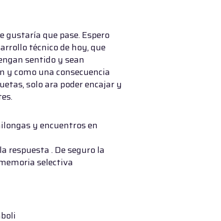
e gustaría que pase. Espero
sarrollo técnico de hoy, que
engan sentido y sean
azón y como una consecuencia
uetas, solo ara poder encajar y
tes.
milongas y encuentros en
a respuesta . De seguro la
memoria selectiva
boli