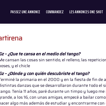
PASSEZ UNE ANNONCE
COMMANDEZ
LES ANNONCES ONE SHOT
artirena
Gz – ¿Que te cansa en el medio del tango?
Me cansan las cosas sin sentido, el relleno, las repetici
poses, y el chicle
Gz – ¿Dónde y con quién descubriste el tango?
Terminé la primaria en el 2000 y en la fiesta de fin de
distintas danzas que se desarrollaron durante todo el si
tango. Tenía 11 años, paré durante un timpo y luego m
grande, a los 16, con unas amigas, empecé a bailar como 
hacer algo más además de estudiar y encontrarme con o