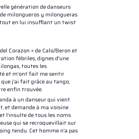
velle génération de danseurs
on de milongueros y milongueras
tout en lui insufflant un twist
 del Corazon » de Calo/Beron et
ration fébriles, dignes d’une
longas, toutes les
té et m’ont fait me sentir
que j’ai fait grâce au tango,
tre enfin trouvée.
tanda à un danseur qui vient
ent, et demande à ma voisine
t et l’insulte de tous les noms
euse qui se recroquevillait sur
poing tendu. Cet homme n’a pas