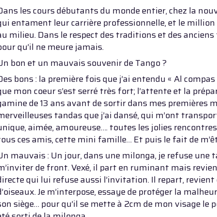
Dans les cours débutants du monde entier, chez la nou
qui entament leur carrière professionnelle, et le milli
au milieu. Dans le respect des traditions et des anciens 
pour qu’il ne meure jamais.
Un bon et un mauvais souvenir de Tango ?
Des bons : la première fois que j’ai entendu « Al compas
que mon coeur s’est serré très fort; l’attente et la prépa
gamine de 13 ans avant de sortir dans mes premières mi
merveilleuses tandas que j’ai dansé, qui m’ont transpor
unique, aimée, amoureuse…. toutes les jolies rencontres 
tous ces amis, cette mini famille… Et puis le fait de m’ê
Un mauvais : Un jour, dans une milonga, je refuse une 
m’inviter de front. Vexé, il part en ruminant mais revi
directe qui lui refuse aussi l’invitation. Il repart, revien
d’oiseaux. Je m’interpose, essaye de protéger la malheur
son siège… pour qu’il se mette à 2cm de mon visage le 
été sorti de la milonga.