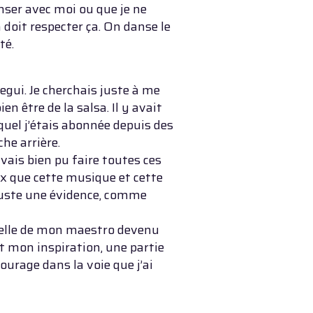
nser avec moi ou que je ne
 doit respecter ça. On danse le
té.
gui. Je cherchais juste à me
en être de la salsa. Il y avait
quel j’étais abonnée depuis des
che arrière.
avais bien pu faire toutes ces
eux que cette musique et cette
 juste une évidence, comme
: celle de mon maestro devenu
est mon inspiration, une partie
ourage dans la voie que j’ai