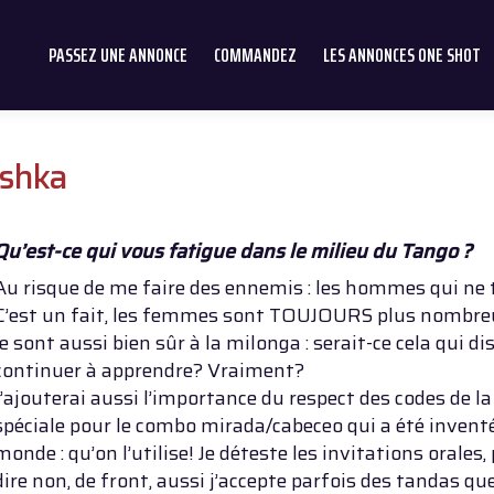
PASSEZ UNE ANNONCE
COMMANDEZ
LES ANNONCES ONE SHOT
ushka
Qu’est-ce qui vous fatigue dans le milieu du Tango ?
Au risque de me faire des ennemis : les hommes qui ne t
C’est un fait, les femmes sont TOUJOURS plus nombreus
le sont aussi bien sûr à la milonga : serait-ce cela qui
continuer à apprendre? Vraiment?
J’ajouterai aussi l’importance du respect des codes de 
spéciale pour le combo mirada/cabeceo qui a été inventé
monde : qu’on l’utilise! Je déteste les invitations orales,
dire non, de front, aussi j’accepte parfois des tandas qu