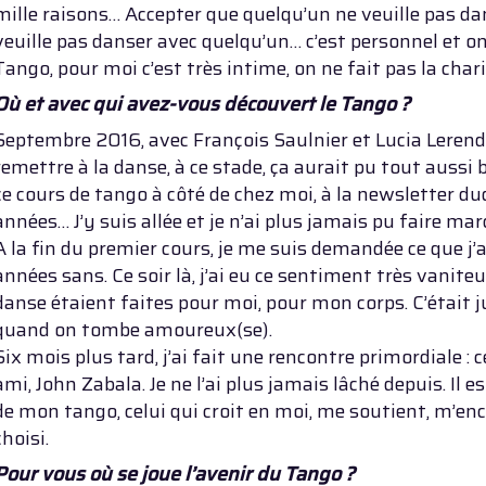
mille raisons… Accepter que quelqu’un ne veuille pas da
veuille pas danser avec quelqu’un… c’est personnel et on
Tango, pour moi c’est très intime, on ne fait pas la chari
Où et avec qui avez-vous découvert le Tango ?
Septembre 2016, avec François Saulnier et Lucia Lerende
remettre à la danse, à ce stade, ça aurait pu tout aussi bi
ce cours de tango à côté de chez moi, à la newsletter du
années… J’y suis allée et je n’ai plus jamais pu faire mar
A la fin du premier cours, je me suis demandée ce que j’
années sans. Ce soir là, j’ai eu ce sentiment très vanit
danse étaient faites pour moi, pour mon corps. C’était
quand on tombe amoureux(se).
Six mois plus tard, j’ai fait une rencontre primordiale 
ami, John Zabala. Je ne l’ai plus jamais lâché depuis. Il 
de mon tango, celui qui croit en moi, me soutient, m’enc
choisi.
Pour vous où se joue l’avenir du Tango ?