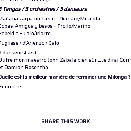
3 Tangos / 3 orchestres / 3 danseurs
Mañana zarpa un barco – Demare/Miranda
Copas, Amigos y besos – Troilo/Marino
Rebeldia – Calo/Iriarte
Pugliese / d’Arienzo / Calo
3 danseurs(ses)
Outre mon maestro John Zabala bien sûr…. Je dirai Cori
et Damian Rosenthal.
Quelle est la meilleur manière de terminer une Milonga ?
Heureuse.
SHARE THIS WORK