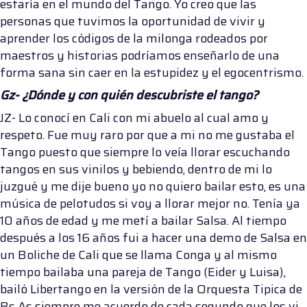
estaría en el mundo del Tango. Yo creo que las
personas que tuvimos la oportunidad de vivir y
aprender los códigos de la milonga rodeados por
maestros y historias podríamos enseñarlo de una
forma sana sin caer en la estupidez y el egocentrismo.
Gz- ¿Dónde y con quién descubriste el tango?
JZ- Lo conocí en Cali con mi abuelo al cual amo y
respeto. Fue muy raro por que a mi no me gustaba el
Tango puesto que siempre lo veía llorar escuchando
tangos en sus vinilos y bebiendo, dentro de mi lo
juzgué y me dije bueno yo no quiero bailar esto, es una
música de pelotudos si voy a llorar mejor no. Tenía ya
10 años de edad y me metí a bailar Salsa. Al tiempo
después a los 16 años fui a hacer una demo de Salsa en
un Boliche de Cali que se llama Conga y al mismo
tiempo bailaba una pareja de Tango (Eider y Luisa),
bailó Libertango en la versión de la Orquesta Tipica de
Bs As siempre me acuerdo de cada segundo que los vi