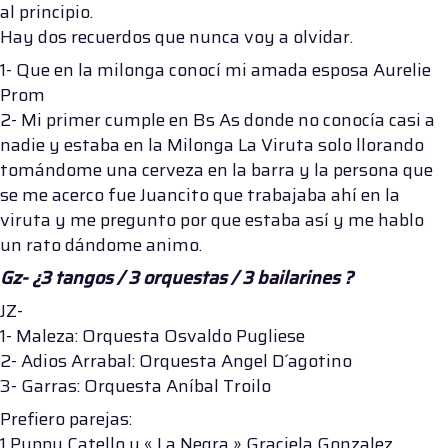
al principio.
Hay dos recuerdos que nunca voy a olvidar.
1- Que en la milonga conocí mi amada esposa Aurelie
Prom
2- Mi primer cumple en Bs As donde no conocía casi a
nadie y estaba en la Milonga La Viruta solo llorando
tomándome una cerveza en la barra y la persona que
se me acerco fue Juancito que trabajaba ahí en la
viruta y me pregunto por que estaba así y me hablo
un rato dándome animo.
Gz- ¿3 tangos / 3 orquestas / 3 bailarines ?
JZ-
1- Maleza: Orquesta Osvaldo Pugliese
2- Adios Arrabal: Orquesta Angel D´agotino
3- Garras: Orquesta Aníbal Troilo
Prefiero parejas:
1 Puppy Catello y « La Negra » Graciela Gonzalez