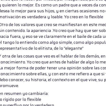
y quieren lo mejor. Es como un padre que a veces da co
desea lo mejor para sus hijos, y en ciertas ocasiones no 
motivación es verdadera y loable. Yo creo en lo flexible
Otro de los valores que creo se manifiestan en este med
sin contenido. la apariencia .Yo creo que hay que ser s
hacia fuera, y eso se ve claramente en el baile de cada u
el tango lo entiendo como algo simple, como algo popula
representativo de lo elitista, de lo “elegante”
Y otra de las cosas que veo es el hablar de los demás, en
conocimiento. Yo creo que antes de hablar de algo lo mej
La mejor forma de poder tener una opinión sobre las co
conocimiento sobre ellas, y con esto me refiero a que si
debo conocer, su historia, el contexto en el que vive, su 
promueve.
en resumen yo cambiaría:
lo rígido por lo flexible
lo superfluo por lo verdadero