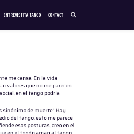
ENTREVISTITA TANGO
CONTACT
nte me canse. En la vida
s o valores que no me parecen
social, en el tango podría
o es sinónimo de muerte” Hay
edio del tango, esto me parece
fiende esas posturas, creo en el
 que en el fondo aman al tango