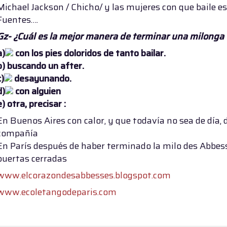
Michael Jackson / Chicho/ y las mujeres con que baile es
Fuentes….
Gz- ¿Cuál es la mejor manera de terminar una milonga 
a)
con los pies doloridos de tanto bailar.
b)
buscando un after.
c)
desayunando.
d)
con alguien
e)
otra, precisar :
En Buenos Aires con calor, y que todavía no sea de día
compañía
En París después de haber terminado la milo des Abbes
puertas cerradas
www.elcorazondesabbesses.blogspot.com
www.ecoletangodeparis.com