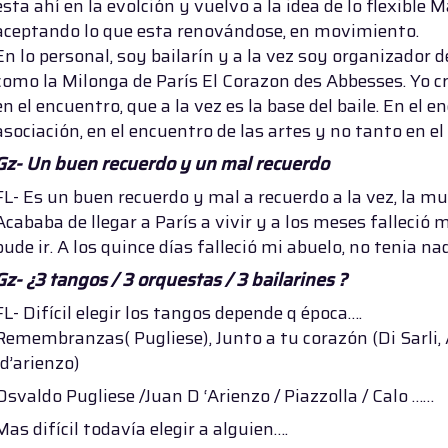
esta ahí en la evolción y vuelvo a la idea de lo flexible 
aceptando lo que esta renovándose, en movimiento.
En lo personal, soy bailarín y a la vez soy organizador 
como la Milonga de París El Corazon des Abbesses. Yo c
en el encuentro, que a la vez es la base del baile. En el e
asociación, en el encuentro de las artes y no tanto en el
Gz- Un buen recuerdo y un mal recuerdo
FL- Es un buen recuerdo y mal a recuerdo a la vez, la m
Acababa de llegar a París a vivir y a los meses falleció
pude ir. A los quince días falleció mi abuelo, no tenia na
Gz- ¿3 tangos / 3 orquestas / 3 bailarines ?
FL- Difícil elegir los tangos depende q época….
Remembranzas( Pugliese), Junto a tu corazón (Di Sarli, A
(d’arienzo)
Osvaldo Pugliese /Juan D ‘Arienzo / Piazzolla / Calo ……
Mas difícil todavía elegir a alguien….