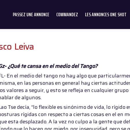
PASSEZ UNE ANNONCE
COMMANDEZ
LES ANNONCES ONE SHOT
isco Leiva
Gz- ¿Qué te cansa en el medio del Tango?
FL- En el medio del tango no hay algo que particularme
misma, en las personas en general hay ciertas actitude
los valores a seguir, y esto se refleja en cualquier grupo 
hablar de algunos.
Lao Tse decía, “lo flexible es sinónimo de vida, lo rígid
posturas rígidas con respecto a ciertas cosas en el en m
que esta desplazado. A la vez no culpo a la gente que de
fondo que lo hacen por miedo, por inseguridad, pero se