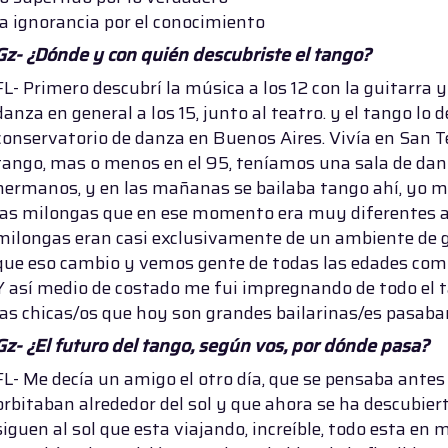
la ignorancia por el conocimiento
Gz- ¿Dónde y con quién descubriste el tango?
FL- Primero descubrí la música a los 12 con la guitarra y 
danza en general a los 15, junto al teatro. y el tango lo 
conservatorio de danza en Buenos Aires. Vivía en San T
tango, mas o menos en el 95, teníamos una sala de da
hermanos, y en las mañanas se bailaba tango ahí, yo me 
las milongas que en ese momento era muy diferentes a 
milongas eran casi exclusivamente de un ambiente de g
que eso cambio y vemos gente de todas las edades com
Y así medio de costado me fui impregnando de todo el t
las chicas/os que hoy son grandes bailarinas/es pasaba
Gz-
¿El futuro del tango, según vos, por dónde pasa?
FL- Me decía un amigo el otro día, que se pensaba antes
orbitaban alrededor del sol y que ahora se ha descubier
siguen al sol que esta viajando, increíble, todo esta e