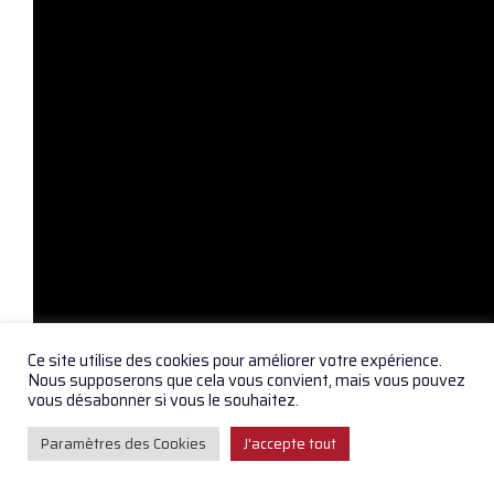
Ce site utilise des cookies pour améliorer votre expérience.
Nous supposerons que cela vous convient, mais vous pouvez
vous désabonner si vous le souhaitez.
Paramètres des Cookies
J'accepte tout
CLIP « Les Intanguptibles » #2 Noelia & Carlitos