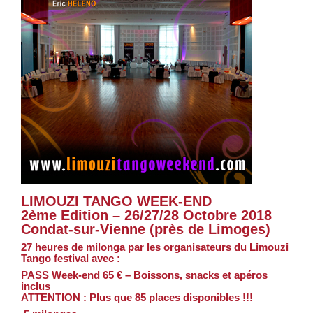
LIMOUZI TANGO WEEK-END
2ème Edition – 26/27/28 Octobre 2018
Condat-sur-Vienne (près de Limoges)
27 heures de milonga par les organisateurs du Limouzi
Tango festival avec :
PASS Week-end 65 € – Boissons, snacks et apéros
inclus
ATTENTION : Plus que 85 places disponibles !!!