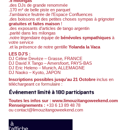
.5 milongas
.des DJs de grande renommée
.170 m² de belle piste en parquet
.l’ambiance feutrée de l’Espace Confluences
.des boissons et des petites choses sympas à grignoter
gratuites et faites maison
!
.des exposants d’articles de tango argentin
.parité dans les milongas
.notre légendaire équipe de
bénévoles sympathiques
à
votre service
.et la présence de notre gentille
Yolanda la Vaca
LES DJ’S :
DJ Céline Devèze – Grasse, FRANCE
DJ David X Tango – Amersfoort, PAYS-BAS
DJ Eric Heleno – Munich, ALLEMAGNE
DJ Naoko – Kyoto, JAPON
Inscriptions possibles jusqu’au 21 Octobre
inclus en
téléchargeant
ce formulaire
:
Événement limité à 180 participants
Toutes les infos sur : www.limouzitangoweekend.com
Renseignements :
+33 6 13 89 48 78
ou contact@limouzitangoweekend.com
à
l’affiche